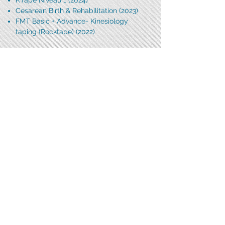
KTape Niveau 1 (2024)
Cesarean Birth & Rehabilitation (2023)
FMT Basic + Advance- Kinesiology
taping (Rocktape) (2022)
INTÉRÊTS
​Spinning, pilates
EXPÉRIENCE EN PHYSIOTHÉRAPIE
​Cours Prénataux avec Centre de
ressources familiale (Edmundston +
Grand Sault) (actuel)
Travail pour 1 an 1/2 avec clientèle
interne et externe variée à l’Hôpital
régional d’Edmundston (HRE)
Contactez Noémie
Pour un rendez-vous