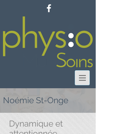
Noémie St-Onge
Dynamique et
attentionnée...